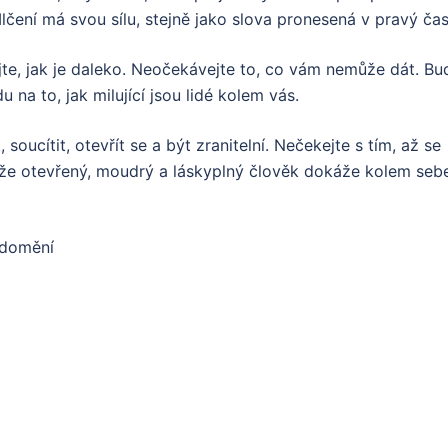
čení má svou sílu, stejně jako slova pronesená v pravý čas
jte, jak je daleko. Neočekávejte to, co vám nemůže dát. Bu
u na to, jak milující jsou lidé kolem vás.
oucítit, otevřít se a být zranitelní. Nečekejte s tím, až se
, že otevřený, moudrý a láskyplný člověk dokáže kolem seb
ědomění