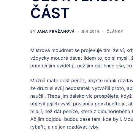
ČÁST
BY
JANA PRAŽANOVÁ
9.4.2014
ČLÁNKY
Mistrova moudrost se projevuje tím, že ví, kdy
vždycky moudré dávat lidem to, co si myslí, ž
pomoci jim uvidět ji, než jim dát hned vše, co 
Možná máte dost peněz, abyste mohli rozdáva
že druzí si svůj nedostatek vytvořili proto, 
naučili. Třeba jim daleko víc prospějete, kdy
objevit jejich vyšší poslání a povzbudíte je, ab
milují, než dát peníze, které z dlouhodobého h
Až jim dojdou, budou zase tam, kde byli. Moudr
rybařit, a ne jen rozdávat ryby.