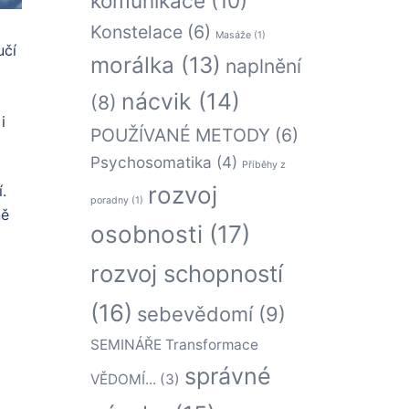
komunikace
(10)
Konstelace
(6)
Masáže
(1)
učí
morálka
(13)
naplnění
nácvik
(14)
(8)
i
POUŽÍVANÉ METODY
(6)
Psychosomatika
(4)
Příběhy z
rozvoj
.
poradny
(1)
ně
osobnosti
(17)
rozvoj schopností
(16)
sebevědomí
(9)
SEMINÁŘE Transformace
správné
VĚDOMÍ...
(3)