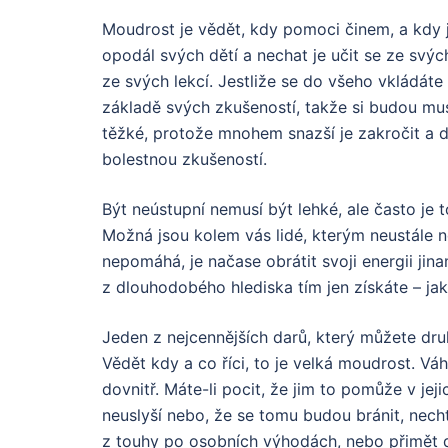
Moudrost je vědět, kdy pomoci činem, a kdy 
opodál svých dětí a nechat je učit se ze svých
ze svých lekcí. Jestliže se do všeho vkládáte a
základě svých zkušeností, takže si budou mu
těžké, protože mnohem snazší je zakročit a dr
bolestnou zkušeností.
Být neústupní nemusí být lehké, ale často je t
Možná jsou kolem vás lidé, kterým neustále n
nepomáhá, je načase obrátit svoji energii jina
z dlouhodobého hlediska tím jen získáte – jak 
Jeden z nejcennějších darů, který můžete druh
Vědět kdy a co říci, to je velká moudrost. Váhá
dovnitř. Máte-li pocit, že jim to pomůže v jeji
neuslyší nebo, že se tomu budou bránit, nechte
z touhy po osobních výhodách, nebo přimět dr