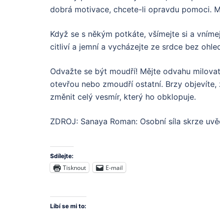
dobrá motivace, chcete-li opravdu pomoci. Ml
Když se s někým potkáte, všímejte si a vníme
citliví a jemní a vycházejte ze srdce bez ohled
Odvažte se být moudří! Mějte odvahu milovat, s
otevřou nebo zmoudří ostatní. Brzy objevíte
změnit celý vesmír, který ho obklopuje.
ZDROJ: Sanaya Roman: Osobní síla skrze uv
Sdílejte:
Tisknout
E-mail
Líbí se mi to: