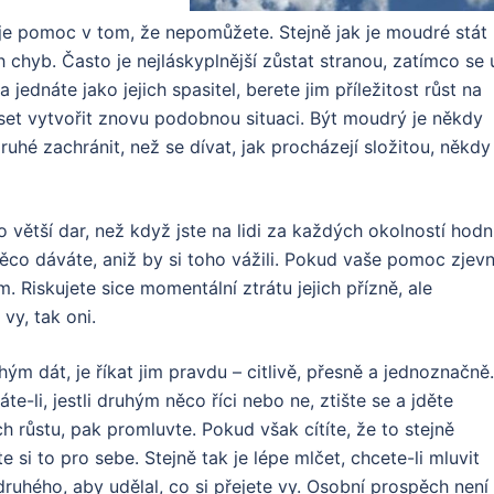
je pomoc v tom, že nepomůžete. Stejně jak je moudré stát
 chyb. Často je nejláskyplnější zůstat stranou, zatímco se 
 jednáte jako jejich spasitel, berete jim příležitost růst na
set vytvořit znovu podobnou situaci. Být moudrý je někdy
uhé zachránit, než se dívat, jak procházejí složitou, někdy 
o větší dar, než když jste na lidi za každých okolností hodní
ěco dáváte, aniž by si toho vážili. Pokud vaše pomoc zjev
m. Riskujete sice momentální ztrátu jejich přízně, ale
vy, tak oni.
ým dát, je říkat jim pravdu – citlivě, přesně a jednoznačně.
te-li, jestli druhým něco říci nebo ne, ztište se a jděte
ch růstu, pak promluvte. Pokud však cítíte, že to stejně
 si to pro sebe. Stejně tak je lépe mlčet, chcete-li mluvit
uhého, aby udělal, co si přejete vy. Osobní prospěch není