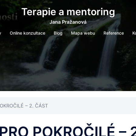
Terapie a mentoring
Jana Pražanová
y
Online konzultace
Blog
Mapa webu
Reference
K
OKROČILÉ – 2. ČÁST
PRO POKROČILÉ – 2