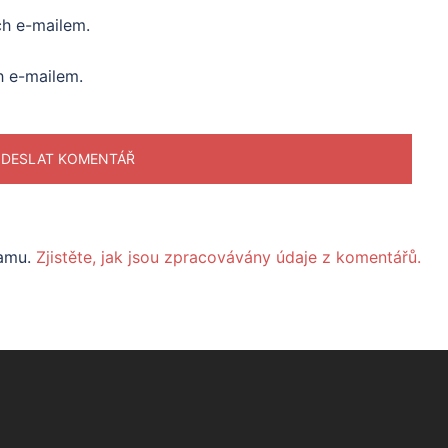
ch e-mailem.
h e-mailem.
pamu.
Zjistěte, jak jsou zpracovávány údaje z komentářů.