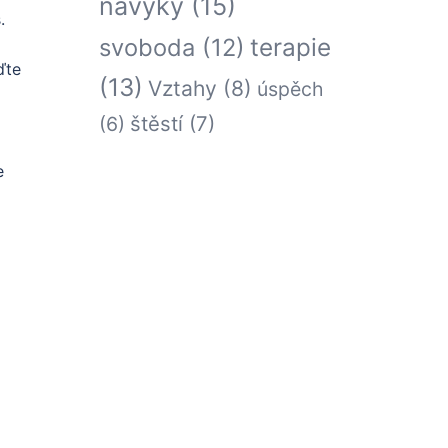
návyky
(15)
.
terapie
svoboda
(12)
ďte
(13)
Vztahy
(8)
úspěch
štěstí
(7)
(6)
e