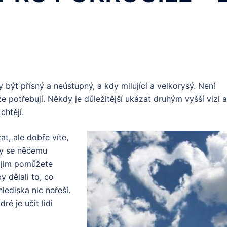
 být přísný a neústupný, a kdy milující a velkorysý. Není
e potřebují. Někdy je důležitější ukázat druhým vyšší vizi a
chtějí.
t, ale dobře víte,
aby se něčemu
ž jim pomůžete
y dělali to, co
lediska nic neřeší.
é je učit lidi