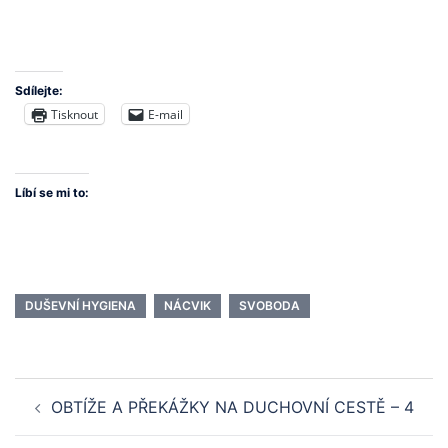
Sdílejte:
Tisknout
E-mail
Líbí se mi to:
DUŠEVNÍ HYGIENA
NÁCVIK
SVOBODA
Post
OBTÍŽE A PŘEKÁŽKY NA DUCHOVNÍ CESTĚ – 4
navigation