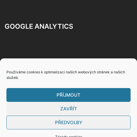
GOOGLE ANALYTICS
Používáme cookies k optimalizaci našich webových stránek a našich
Zásady ochrany osobních údajů
služeb.
Všeobecné uživatelské podmínky
PŘÍJMOUT
ZAVŘÍT
PŘEDVOLBY
© 2026 Terapie a mentoring. Proudly powered by
Sydney
Zásady cookies