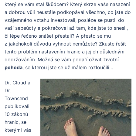
který se vám stal škůdcem? Který skrze vaše nasazení
a dobrou vůli neustále podkopával všechno, co jste do
vzájemného vztahu investovali, posléze se pustil do
vaší sebeúcty a pokračoval až tam, kde jste to snesli,
či lépe řečeno snášet přestali? A přesto se mu
z jakéhokoli důvodu vyhnout nemůžete? Zkuste řešit
tento problém nastavením hranic a jejich důsledným
dodržováním. Možná se vám podaří oživit životní
pohoda
, se kterou jste se už málem rozloučili…
Dr. Cloud a
Dr.
Townsend
publikovali
10 zákonů
hranic, se
kterými vás