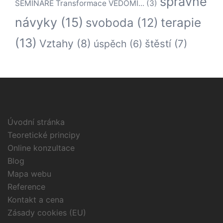
správné
SEMINÁŘE Transformace VĚDOMÍ...
(3)
návyky
(15)
terapie
svoboda
(12)
(13)
Vztahy
(8)
štěstí
(7)
úspěch
(6)
Úvodní stránka
Teoretické principy
Online konzultace
Blog
Mapa webu
Reference
Kontakt a cena
Zásady cookies (EU)