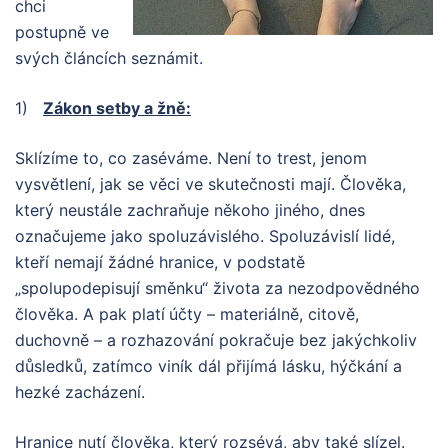
chci
postupně ve
svých článcích seznámit.
1)
Zákon setby a žně:
Sklízíme to, co zaséváme. Není to trest, jenom
vysvětlení, jak se věci ve skutečnosti mají. Člověka,
který neustále zachraňuje někoho jiného, dnes
označujeme jako spoluzávislého. Spoluzávislí lidé,
kteří nemají žádné hranice, v podstatě
„spolupodepisují směnku“ života za nezodpovědného
člověka. A pak platí
účty – materiálně, citově,
duchovně – a rozhazování pokračuje bez jakýchkoliv
důsledků, zatímco viník dál přijímá lásku, hýčkání a
hezké zacházení.
Hranice nutí člověka, který rozsévá, aby také slízel.