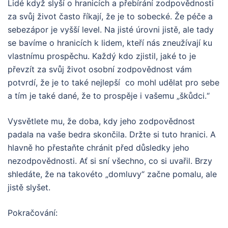
Lidé když slyší o hranicích a přebírání zodpovědnosti
za svůj život často říkají, že je to sobecké. Že péče a
sebezápor je vyšší level. Na jisté úrovni jistě, ale tady
se bavíme o hranicích k lidem, kteří nás zneužívají ku
vlastnímu prospěchu. Každý kdo zjistil, jaké to je
převzít za svůj život osobní zodpovědnost vám
potvrdí, že je to také nejlepší co mohl udělat pro sebe
a tím je také dané, že to prospěje i vašemu „škůdci.“
Vysvětlete mu, že doba, kdy jeho zodpovědnost
padala na vaše bedra skončila. Držte si tuto hranici. A
hlavně ho přestaňte chránit před důsledky jeho
nezodpovědnosti. Ať si sní všechno, co si uvařil. Brzy
shledáte, že na takovéto „domluvy“ začne pomalu, ale
jistě slyšet.
Pokračování: