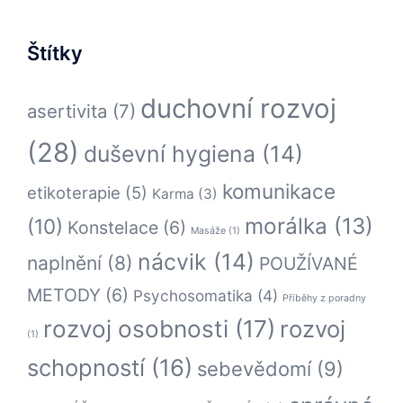
Štítky
duchovní rozvoj
asertivita
(7)
(28)
duševní hygiena
(14)
komunikace
etikoterapie
(5)
Karma
(3)
morálka
(13)
(10)
Konstelace
(6)
Masáže
(1)
nácvik
(14)
naplnění
(8)
POUŽÍVANÉ
METODY
(6)
Psychosomatika
(4)
Příběhy z poradny
rozvoj osobnosti
(17)
rozvoj
(1)
schopností
(16)
sebevědomí
(9)