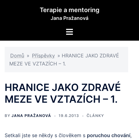
Skip
Terapie a mentoring
to
Jana Pražanová
content
Toggle
menu
Domů
»
Příspěvky
»
HRANICE JAKO ZDRAVÉ
MEZE VE VZTAZÍCH – 1.
HRANICE JAKO ZDRAVÉ
MEZE VE VZTAZÍCH – 1.
BY
JANA PRAŽANOVÁ
19.6.2013
ČLÁNKY
Setkali jste se někdy s člověkem s
poruchou chování
,